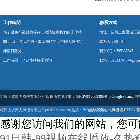
工作時間
聯系方式
為了避免不必要的等待，敬請注意我們的工作時
地址：紹興上虞梁湖工
間 。以下是我們的正常工作時間，中國大陸法定
聯系人：陸小姐
節假日除外。
聯系QQ：595337645
工作時間：7*24小時接受咨詢
郵箱：595337645@qq.co
紹興上虞聚力風機有限公司 版權所有 ICP備：
浙ICP備17008306號-5
GoogleSitemap
技
紹興上虞聚力風機有限公司(m.021rc.com.cn)熱搜：
ISQ無蝸殼離心式風機箱
,
HTFC-
感谢您访问我们的网站，您可
91日韩-99视频在线播放-久