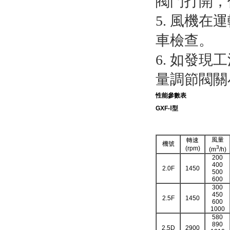
閥門打開，
5. 風機
車檢查。
6. 如發
量調節閥關
性能參數表
GXF-Ⅰ
型
風量
轉速
機號
3
(rpm)
(m
/h)
200
400
2.0F
1450
500
600
300
450
2.5F
1450
600
1000
580
890
2.5D
2900