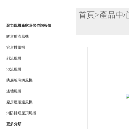
產品列表
首頁
>
產品中
PRODUCTS LIST
聚力風機廠家恭候咨詢報價
隧道射流風機
管道排風機
斜流風機
混流風機
防腐玻璃鋼風機
邊墻風機
廠房屋頂通風機
消防排煙屋頂風機
更多分類