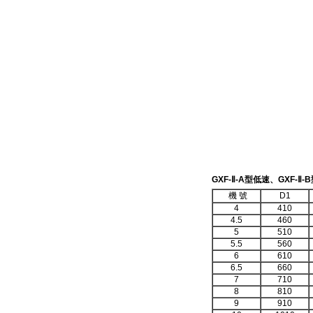
GXF-Ⅱ-A
型低速、
GXF-Ⅱ-B
機
號
D1
4
410
4.5
460
5
510
5.5
560
6
610
6.5
660
7
710
8
810
9
910