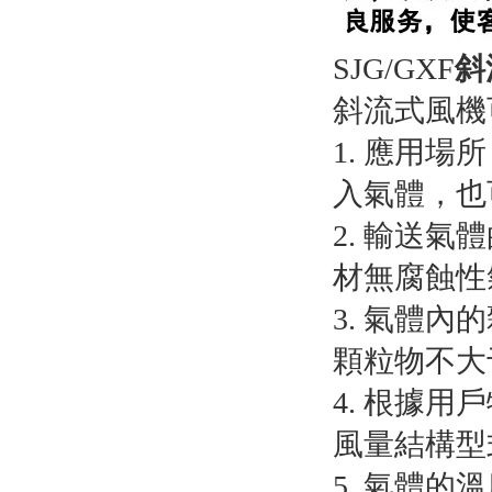
SJG/GXF
斜
斜流式風機
1. 應用
入氣體，也
2. 輸送
材無腐蝕性
3. 氣體
顆粒物不大于
4. 根據
風量結構型
5. 氣體的